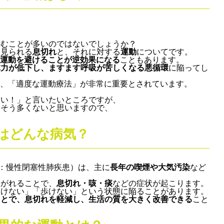
悩むことが多いのではないでしょうか？
て見られる
息切れ
と、それに対する
運動
についてです。
運動を避けることが逆効果になる
こともあります。
体力が低下し、ますます呼吸が苦しくなる悪循環
に陥ってし
は、「適度な運動療法」が非常に重要とされています。
さい！」と言いたいところですが、
はそう多くないと思いますので、
とはどんな病気？
 Disease：慢性閉塞性肺疾患）は、主に
長年の喫煙や大気汚染
など
塞がれることで、
息切れ・咳・痰
などの症状が起こります。
動けない」「歩けない」という状態に陥ることがあります。
ことで、息切れを軽減し、生活の質を大きく改善できる
こと