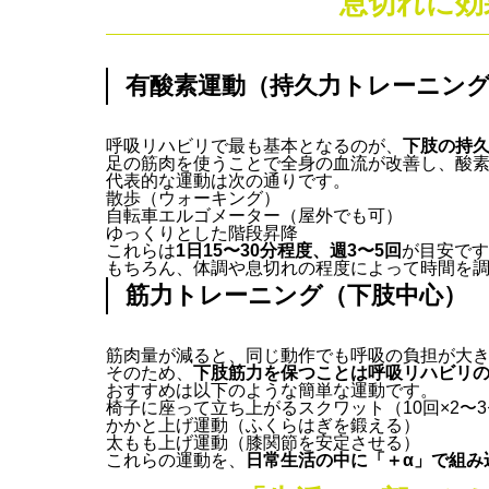
息切れに効
有酸素運動（持久力トレーニン
呼吸リハビリで最も基本となるのが、
下肢の持
足の筋肉を使うことで全身の血流が改善し、酸
代表的な運動は次の通りです。
散歩（ウォーキング）
自転車エルゴメーター（屋外でも可）
ゆっくりとした階段昇降
これらは
1日15〜30分程度、週3〜5回
が目安です
もちろん、体調や息切れの程度によって時間を
筋力トレーニング（下肢中心）
筋肉量が減ると、同じ動作でも呼吸の負担が大
そのため、
下肢筋力を保つことは呼吸リハビリ
おすすめは以下のような簡単な運動です。
椅子に座って立ち上がるスクワット（10回×2〜
かかと上げ運動（ふくらはぎを鍛える）
太もも上げ運動（膝関節を安定させる）
これらの運動を、
日常生活の中に「＋α」で組み