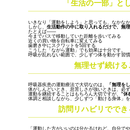
「生活の一部」と
いきなり「運動をしよう」と思っても、なかな
しかし、
生活動作の中に取り入れるだけで、無
たとえば――
今までバスで移動していた距離を歩いてみる
近くの買い物を自転車に変えてみる
歯磨き中にスクワットを5回する
こうした「ながら運動」でも効果は十分です。
呼吸が乱れない範囲で、少しずつ体を動かす習
無理せず続ける
呼吸器疾患の運動療法で大切なのは、
「無理を
体がしんどいとき、息苦しさが強いときは、必
運動を継続することはもちろん大切ですが、
“休
体調と相談しながら、少しずつ「動ける身体」
訪問リハビリででき
「運動した方がいいのは分かるけれど、自分で