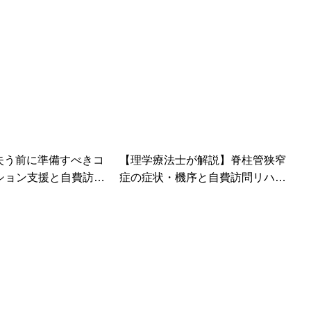
を失う前に準備すべきコ
【理学療法士が解説】脊柱管狭窄
ション支援と自費訪問
症の症状・機序と自費訪問リハビ
役割
リで改善できること