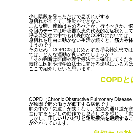
少し階段を登っただけで息切れがする
息切れが辛くて、運動ができない
こんな時、運動はやめるべきか、行うべきか、
今回のテーマは呼吸器疾患の代表的な症状とし
呼吸器疾患の中でも代表的なCOPDにおいては、
息切れを理由に動かない生活が続くと、
筋力や
まうのです。
そのため、COPDをはじめとする呼吸器疾患で
では、どんな運動が良いのでしょうか？
「その判断は医師や理学療法士に確認してくだ
気軽に医師や理学療法士に聞ける環境にいる方
ここで紹介したいと思います。
COPD
COPD（Chronic Obstructive Pulmonary
が原因で肺の働きが低下する病気です。
肺の中の「気道」が狭くなり、空気の通り道が
進行すると少しの動作でも息苦しさを感じ、「
しかし、
正しいリハビリと運動療法を継続する
が分かっています。