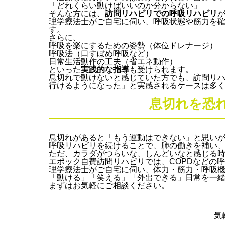
「どれくらい動けばいいのか分からない」
そんな方には、
訪問リハビリでの呼吸リハビリ
理学療法士がご自宅に伺い、呼吸状態や筋力を
す。
さらに、
呼吸を楽にするための姿勢（体位ドレナージ）
呼吸法（口すぼめ呼吸など）
日常生活動作の工夫（省エネ動作）
といった
実践的な指導
も受けられます。
息切れで動けないと感じていた方でも、訪問リ
行けるようになった」と実感されるケースは多
息切れを恐
息切れがあると「もう運動はできない」と思い
呼吸リハビリを続けることで、肺の働きを補い
ただ、カラダがつらいな、しんどいなと感じる
エポック自費訪問リハビリでは、COPDなどの
理学療法士がご自宅に伺い、体力・筋力・呼吸
「動ける」「笑える」「外出できる」日常を一
まずはお気軽にご相談ください。
気