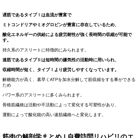
遅筋であるタイプⅠは血流が豊富で
ミトコンドリアやミオグロビンが豊富に存在しているため、
酸化エネルギーの供給による疲労耐性が強く長時間の収縮が可能で
す。
持久系のアスリートに特徴的にみられます。
速筋であるタイプⅡは短時間の嫌気性の活動時に用いられ、
収縮時間が短く、タイプⅠより疲労しやすくなっています。
解糖能力が高く、素早くATPを加水分解して筋収縮をする事ができる
ため
パワー系のアスリートに多くみられます。
骨格筋繊維は活動や不活動によって変化する可塑性があり、
運動によって酸化能の高い速筋繊維へと変化します。
筋肉の解剖学まとめ | 自費訪問リハビリのエ