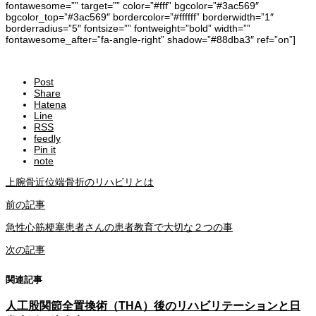
fontawesome=”” target=”” color=”#fff” bgcolor=”#3ac569″
bgcolor_top=”#3ac569″ bordercolor=”#ffffff” borderwidth=”1″
borderradius=”5″ fontsize=”” fontweight=”bold” width=””
fontawesome_after=”fa-angle-right” shadow=”#88dba3″ ref=”on”]
Post
Share
Hatena
Line
RSS
feedly
Pin it
note
上腕骨近位端骨折のリハビリとは
前の記事
急性心筋梗塞患者さんの患者教育で大切な２つの事
次の記事
関連記事
人工股関節全置換術（THA）後のリハビリテーションと日