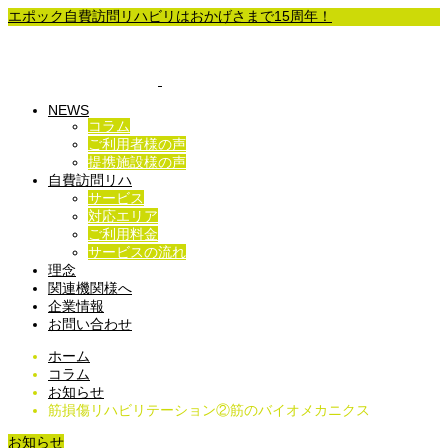
エポック自費訪問リハビリはおかげさまで15周年！
NEWS
コラム
ご利用者様の声
提携施設様の声
自費訪問リハ
サービス
対応エリア
ご利用料金
サービスの流れ
理念
関連機関様へ
企業情報
お問い合わせ
ホーム
コラム
お知らせ
筋損傷リハビリテーション②筋のバイオメカニクス
お知らせ