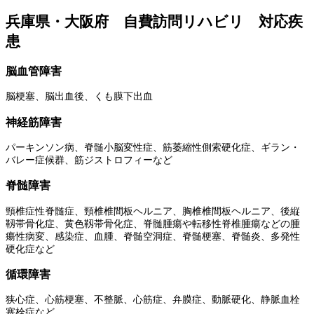
兵庫県・大阪府 自費訪問リハビリ 対応疾
患
脳血管障害
脳梗塞、脳出血後、くも膜下出血
神経筋障害
パーキンソン病、脊髄小脳変性症、筋萎縮性側索硬化症、ギラン・
バレー症候群、筋ジストロフィーなど
脊髄障害
頸椎症性脊髄症、頸椎椎間板ヘルニア、胸椎椎間板ヘルニア、後縦
靱帯骨化症、黄色靱帯骨化症、脊髄腫瘍や転移性脊椎腫瘍などの腫
瘍性病変、感染症、血腫、脊髄空洞症、脊髄梗塞、脊髄炎、多発性
硬化症など
循環障害
狭心症、心筋梗塞、不整脈、心筋症、弁膜症、動脈硬化、静脈血栓
塞栓症など