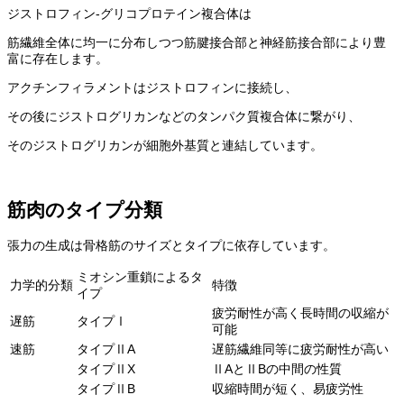
ジストロフィン-グリコプロテイン複合体は
筋繊維全体に均一に分布しつつ筋腱接合部と神経筋接合部により豊
富に存在します。
アクチンフィラメントはジストロフィンに接続し、
その後にジストログリカンなどのタンパク質複合体に繋がり、
そのジストログリカンが細胞外基質と連結しています。
筋肉のタイプ分類
張力の生成は骨格筋のサイズとタイプに依存しています。
ミオシン重鎖によるタ
力学的分類
特徴
イプ
疲労耐性が高く長時間の収縮が
遅筋
タイプⅠ
可能
速筋
タイプⅡA
遅筋繊維同等に疲労耐性が高い
タイプⅡX
ⅡAとⅡBの中間の性質
タイプⅡB
収縮時間が短く、易疲労性