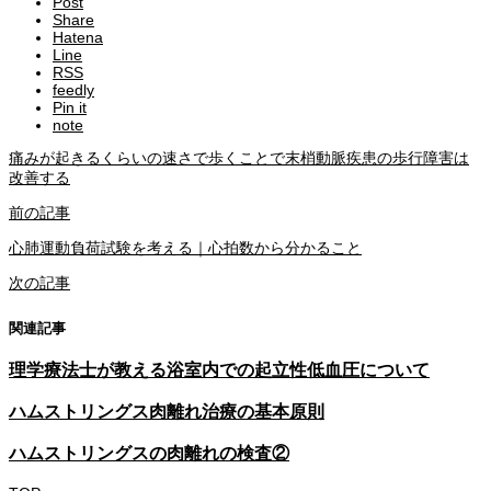
Post
Share
Hatena
Line
RSS
feedly
Pin it
note
痛みが起きるくらいの速さで歩くことで末梢動脈疾患の歩行障害は
改善する
前の記事
心肺運動負荷試験を考える｜心拍数から分かること
次の記事
関連記事
理学療法士が教える浴室内での起立性低血圧について
ハムストリングス肉離れ治療の基本原則
ハムストリングスの肉離れの検査②