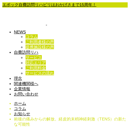
エポック自費訪問リハビリはおかげさまで15周年！
NEWS
コラム
ご利用者様の声
提携施設様の声
自費訪問リハ
サービス
対応エリア
ご利用料金
サービスの流れ
理念
関連機関様へ
企業情報
お問い合わせ
ホーム
コラム
お知らせ
術後の痛みからの解放。経皮的末梢神経刺激（TENS）の新た
な可能性