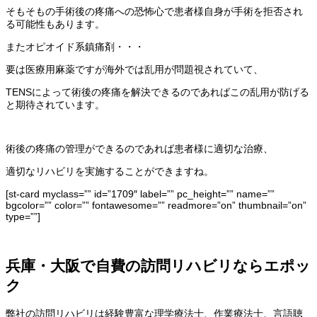
そもそもの手術後の疼痛への恐怖心で患者様自身が手術を拒否され
る可能性もあります。
またオピオイド系鎮痛剤・・・
要は医療用麻薬ですが海外では乱用が問題視されていて、
TENSによって術後の疼痛を解決できるのであればこの乱用が防げる
と期待されています。
術後の疼痛の管理ができるのであれば患者様に適切な治療、
適切なリハビリを実施することができますね。
[st-card myclass=”” id=”1709″ label=”” pc_height=”” name=””
bgcolor=”” color=”” fontawesome=”” readmore=”on” thumbnail=”on”
type=””]
兵庫・大阪で自費の訪問リハビリならエポッ
ク
弊社の訪問リハビリは経験豊富な理学療法士、作業療法士、言語聴