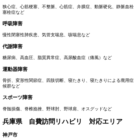
狭心症、心筋梗塞、不整脈、心筋症、弁膜症、動脈硬化、静脈血栓
塞栓症など
呼吸障害
慢性閉塞性肺疾患、気管支喘息、咳喘息など
代謝障害
糖尿病、高血圧、脂質異常症、高尿酸血症（痛風）など
運動器障害
骨折、変形性関節症、四肢切断、寝たきり、寝たきりによる廃用症
候群など
スポーツ障害
脊髄損傷、脊椎捻挫、野球肘、野球肩、オスグッドなど
兵庫県 自費訪問リハビリ 対応エリア
神戸市