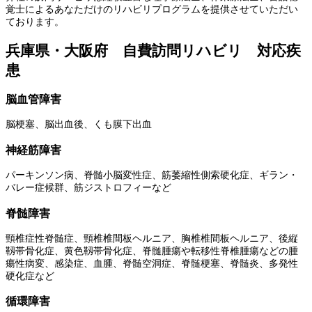
覚士によるあなただけのリハビリプログラムを提供させていただい
ております。
兵庫県・大阪府 自費訪問リハビリ 対応疾
患
脳血管障害
脳梗塞、脳出血後、くも膜下出血
神経筋障害
パーキンソン病、脊髄小脳変性症、筋萎縮性側索硬化症、ギラン・
バレー症候群、筋ジストロフィーなど
脊髄障害
頸椎症性脊髄症、頸椎椎間板ヘルニア、胸椎椎間板ヘルニア、後縦
靱帯骨化症、黄色靱帯骨化症、脊髄腫瘍や転移性脊椎腫瘍などの腫
瘍性病変、感染症、血腫、脊髄空洞症、脊髄梗塞、脊髄炎、多発性
硬化症など
循環障害