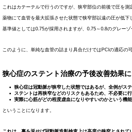
これはカテーテルで行うのですが、狭窄部位の前後で圧を測
薬物にて血管を最大拡張させた状態で狭窄部以遠の圧が低下し
基準値としては0.75が採用されますが、0.75～0.8のグ
このように、単純な血管の詰まり具合だけではPCIの適応の
狭心症のステント治療の予後改善効果
狭心症は冠動脈が狭窄した状態ではあるが、全例がステ
ステントは再狭窄などのリスクもあるため、不必要に行
実際に心筋がどの程度虚血になりやすいのかという機能
ということになります。
これは、裏を返せば冠動脈造影検査上は高度の狭窄とされてい