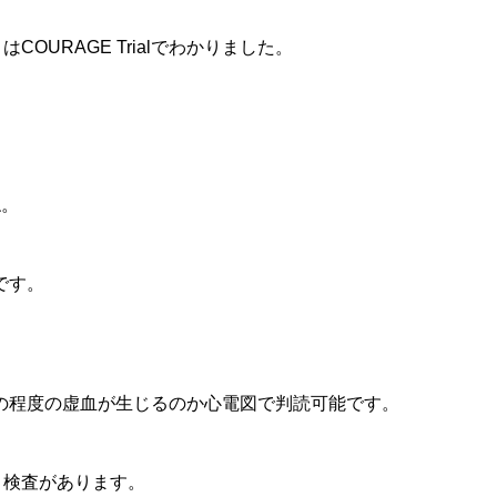
OURAGE Trialでわかりました。
？
ね。
です。
の程度の虚血が生じるのか心電図で判読可能です。
比という検査があります。