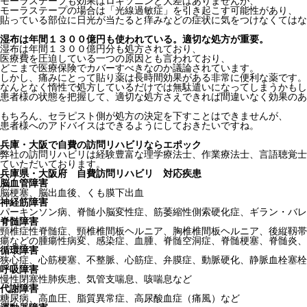
モーラステープも効果はロキソニンと大差はありませんが、
モーラステープの場合は「光線過敏症」を引き起こす可能性があり、
貼っている部位に日光が当たると痒みなどの症状に気をつけなくてはな
湿布は年間１３００億円も使われている。適切な処方が重要。
湿布は年間１３００億円分も処方されており、
医療費を圧迫している一つの原因とも言われており、
どこまで医療保険でカバーすべきなのか議論されています。
しかし、痛みにとって貼り薬は長時間効果がある非常に便利な薬です。
なんとなく惰性で処方しているだけでは無駄遣いになってしまうかもし
患者様の状態を把握して、適切な処方さえできれば間違いなく効果のあ
もちろん、セラピスト側が処方の決定を下すことはできませんが、
患者様へのアドバイスはできるようにしておきたいですね。
兵庫・大阪で自費の訪問リハビリならエポック
弊社の訪問リハビリは経験豊富な理学療法士、作業療法士、言語聴覚士
ていただいております。
兵庫県・大阪府 自費訪問リハビリ 対応疾患
脳血管障害
脳梗塞、脳出血後、くも膜下出血
神経筋障害
パーキンソン病、脊髄小脳変性症、筋萎縮性側索硬化症、ギラン・バレ
脊髄障害
頸椎症性脊髄症、頸椎椎間板ヘルニア、胸椎椎間板ヘルニア、後縦靱帯
瘍などの腫瘍性病変、感染症、血腫、脊髄空洞症、脊髄梗塞、脊髄炎、
循環障害
狭心症、心筋梗塞、不整脈、心筋症、弁膜症、動脈硬化、静脈血栓塞栓
呼吸障害
慢性閉塞性肺疾患、気管支喘息、咳喘息など
代謝障害
糖尿病、高血圧、脂質異常症、高尿酸血症（痛風）など