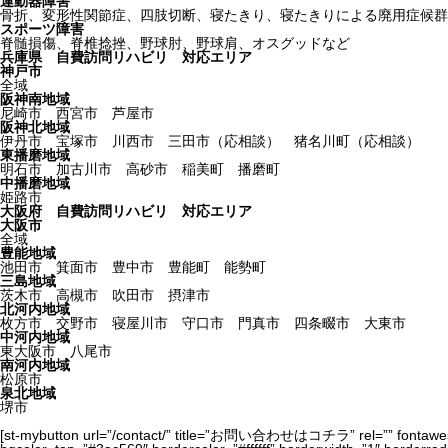
運動器障害
骨折、変形性関節症、四肢切断、寝たきり、寝たきりによる廃用症候群
スポーツ障害
脊髄損傷、脊椎捻挫、野球肘、野球肩、オスグッドなど
兵庫県 自費訪問リハビリ 対応エリア
神戸市
全域
阪神南地域
尼崎市 西宮市 芦屋市
阪神北地域
伊丹市 宝塚市 川西市 三田市（応相談） 猪名川町（応相談）
東播磨地域
明石市 加古川市 高砂市 稲美町 播磨町
中播磨地域
姫路市
大阪府 自費訪問リハビリ 対応エリア
大阪市
全域
豊能地域
池田市 箕面市 豊中市 豊能町 能勢町
三島地域
茨木市 高槻市 吹田市 摂津市
北河内地域
枚方市 交野市 寝屋川市 守口市 門真市 四条畷市 大東市
中河内地域
東大阪市 八尾市
南河内地域
松原市
泉北地域
堺市
[st-mybutton url=”/contact/” title=”お問い合わせはコチラ” rel=”” fontawesom