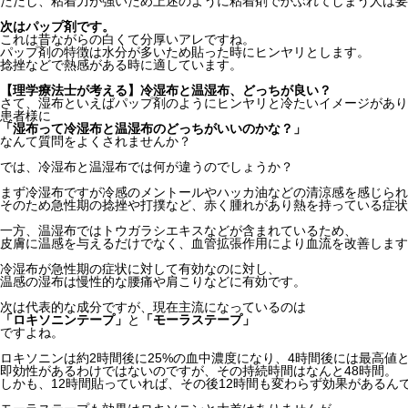
ただし、粘着力が強いため上述のように粘着剤でかぶれてしまう人は要
次はパップ剤です。
これは昔ながらの白くて分厚いアレですね。
パップ剤の特徴は水分が多いため貼った時にヒンヤリとします。
捻挫などで熱感がある時に適しています。
【理学療法士が考える】冷湿布と温湿布、どっちが良い？
さて、湿布といえばパップ剤のようにヒンヤリと冷たいイメージがあり
患者様に
「湿布って冷湿布と温湿布のどっちがいいのかな？」
なんて質問をよくされませんか？
では、冷湿布と温湿布では何が違うのでしょうか？
まず冷湿布ですが冷感のメントールやハッカ油などの清涼感を感じられ
そのため急性期の捻挫や打撲など、赤く腫れがあり熱を持っている症状
一方、温湿布ではトウガラシエキスなどが含まれているため、
皮膚に温感を与えるだけでなく、血管拡張作用により血流を改善します
冷湿布が急性期の症状に対して有効なのに対し、
温感の湿布は慢性的な腰痛や肩こりなどに有効です。
次は代表的な成分ですが、現在主流になっているのは
「ロキソニンテープ」
と
「モーラステープ」
ですよね。
ロキソニンは約2時間後に25%の血中濃度になり、4時間後には最高値
即効性があるわけではないのですが、その持続時間はなんと48時間。
しかも、12時間貼っていれば、その後12時間も変わらず効果があるん