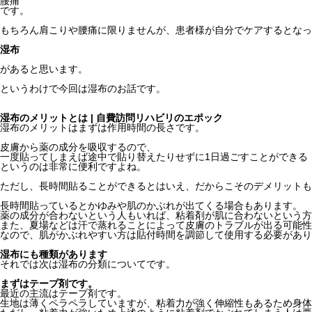
腰痛
です。
もちろん肩こりや腰痛に限りませんが、患者様が自分でケアするとなっ
湿布
があると思います。
というわけで今回は湿布のお話です。
湿布のメリットとは | 自費訪問リハビリのエポック
湿布のメリットはまずは作用時間の長さです。
皮膚から薬の成分を吸収するので、
一度貼ってしまえば途中で貼り替えたりせずに1日過ごすことができる
というのは非常に便利ですよね。
ただし、長時間貼ることができるとはいえ、だからこそのデメリットも
長時間貼っているとかゆみや肌のかぶれが出てくる場合もあります。
薬の成分が合わないという人もいれば、粘着剤が肌に合わないという方
また、夏場などは汗で蒸れることによって皮膚のトラブルが出る可能性
なので、肌がかぶれやすい方は貼付時間を調節して使用する必要があり
湿布にも種類があります
それでは次は湿布の分類についてです。
まずはテープ剤です。
最近の主流はテープ剤です。
生地は薄くペラペラしていますが、粘着力が強く伸縮性もあるため身体