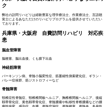
ク
弊社の訪問リハビリは経験豊富な理学療法士、作業療法士、言語聴
覚士によるあなただけのリハビリプログラムを提供させていただい
ております。
兵庫県・大阪府 自費訪問リハビリ 対応疾
患
脳血管障害
脳梗塞、脳出血後、くも膜下出血
神経筋障害
パーキンソン病、脊髄小脳変性症、筋萎縮性側索硬化症、ギラン・
バレー症候群、筋ジストロフィーなど
脊髄障害
頸椎症性脊髄症、頸椎椎間板ヘルニア、胸椎椎間板ヘルニア、後縦
靱帯骨化症、黄色靱帯骨化症、脊髄腫瘍や転移性脊椎腫瘍などの腫
瘍性病変、感染症、血腫、脊髄空洞症、脊髄梗塞、脊髄炎、多発性