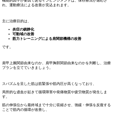
機能的因子が要因であるインピンジメントは、保存療法が適応さ
れ、運動療法による改善が見込まれます。
主に治療目的は、
炎症の鎮静化
可動域の改善
筋力トレーニングによる肩関節機構の改善
です。
肩甲上腕関節由来なのか、肩甲胸郭関節由来なのかを判断し、治療
プランを立てていきましょう。
スパズムを呈した筋は筋緊張や筋内圧が高くなっており、
局所的な虚血が起きて循環障害や発痛物質や疲労物質が発生しま
す。
筋の伸張位から最終域まで十分に収縮させ、弛緩・伸張を反復する
ことで筋内の循環が改善し、