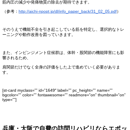
筋内圧の減少や発痛物質の除去が期待できます。
（参考：
http://aichi-npopt.jp/dl/info_paper_back/31_02_05.pdf
）
そのうえで機能不全を引き起こしている筋を特定し、選択的なトレ
ーニングや動作改善を図っていきます。
また、インピンジメント症候群は、体幹・股関節の機能障害にも影
響されるため、
肩関節だけでなく全身の評価をした上で進めていく必要がありま
す。
[st-card myclass=”” id=”1649″ label=”” pc_height=”” name=””
bgcolor=”” color=”” fontawesome=”” readmore=”on” thumbnail=”on”
type=””]
兵庫・大阪で自費の訪問リハビリならエポッ