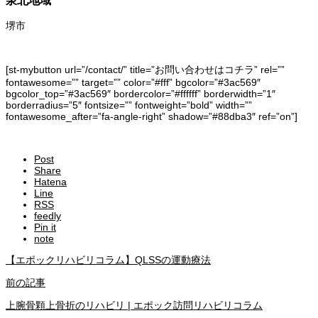
泉北地域
堺市
[st-mybutton url=”/contact/” title=”お問い合わせはコチラ” rel=””
fontawesome=”” target=”” color=”#fff” bgcolor=”#3ac569″
bgcolor_top=”#3ac569″ bordercolor=”#ffffff” borderwidth=”1″
borderradius=”5″ fontsize=”” fontweight=”bold” width=””
fontawesome_after=”fa-angle-right” shadow=”#88dba3″ ref=”on”]
Post
Share
Hatena
Line
RSS
feedly
Pin it
note
【エポックリハビリコラム】QLSSの運動療法
前の記事
上腕骨顆上骨折のリハビリ | エポック訪問リハビリコラム