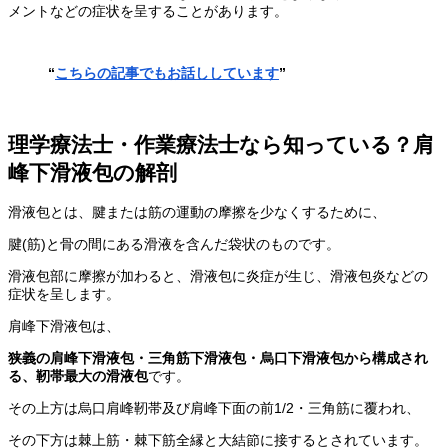
メントなどの症状を呈することがあります。
“
こちらの記事でもお話ししています
”
理学療法士・作業療法士なら知っている？肩
峰下滑液包の解剖
滑液包とは、腱または筋の運動の摩擦を少なくするために、
腱(筋)と骨の間にある滑液を含んだ袋状のものです。
滑液包部に摩擦が加わると、滑液包に炎症が生じ、滑液包炎などの
症状を呈します。
肩峰下滑液包は、
狭義の肩峰下滑液包・三角筋下滑液包・烏口下滑液包から構成され
る、靭帯最大の滑液包
です。
その上方は烏口肩峰靭帯及び肩峰下面の前1/2・三角筋に覆われ、
その下方は棘上筋・棘下筋全縁と大結節に接するとされています。