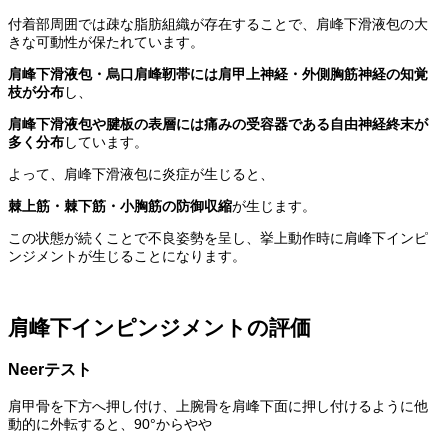
付着部周囲では疎な脂肪組織が存在することで、肩峰下滑液包の大
きな可動性が保たれています。
肩峰下滑液包・烏口肩峰靭帯には肩甲上神経・外側胸筋神経の知覚
枝が分布
し、
肩峰下滑液包や腱板の表層には痛みの受容器である自由神経終末が
多く分布
しています。
よって、肩峰下滑液包に炎症が生じると、
棘上筋・棘下筋・小胸筋の防御収縮
が生じます。
この状態が続くことで不良姿勢を呈し、挙上動作時に肩峰下インピ
ンジメントが生じることになります。
肩峰下インピンジメントの評価
Neerテスト
肩甲骨を下方へ押し付け、上腕骨を肩峰下面に押し付けるように他
動的に外転すると、90°からやや