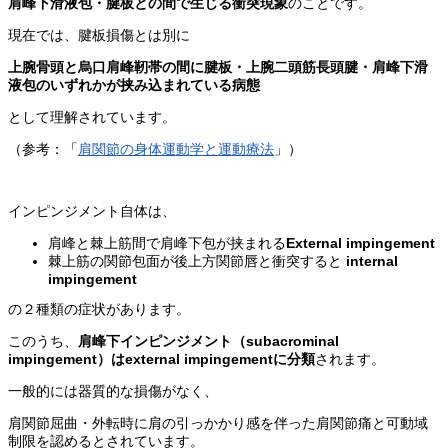
肩峰下滑液包・腱板との間で生じる衝突現象
のことです。
現在では、腱板損傷とは別に
上腕骨頭と烏口肩峰靭帯の間に腱板・上腕二頭筋長頭腱・肩峰下滑
液包のいずれかが挟み込まれている病態
として理解されています。
（参考：「
肩関節の身体運動学と運動療法
」）
インピンジメント自体は、
肩峰と棘上筋間で肩峰下包が挟まれる
External impingement
棘上筋の関節包面が後上方関節唇と衝突すると
internal
impingement
の２種類の症状があります。
このうち、
肩峰下インピンジメント（subacrominal
impingement）はexternal impingementに分類
されます。
一般的には器質的な損傷がなく、
肩関節屈曲・外転時に肩の引っかかり感を伴った肩関節痛と可動域
制限を認めるとされています。