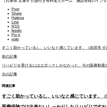
（兵庫県 宝塚市 介護付き有料老人ホーム 施設長様のイン
Post
Share
Hatena
Line
RSS
feedly
Pin it
note
すごく助かっているし、いいなと感じています。（吹田市 介
前の記事
リハビリを受けるにはエポックしかなかった。今の医療制度
次の記事
関連記事
すごく助かっているし、いいなと感じています。（
医療保険では出来ないしっかりしたリハビリですね