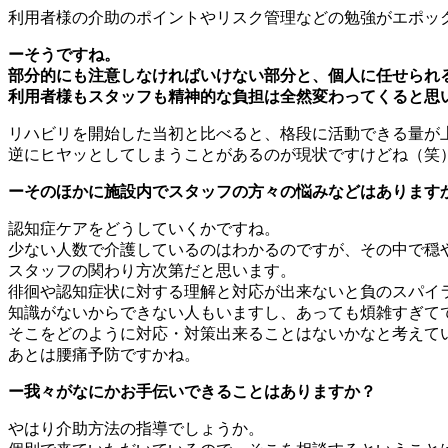
利用者様の介助のポイントやリスク管理などの勉強がエポッ
ーそうですね。
部分的にも注意しなければいけない部分と、個人に任せられ
利用者様もスタッフも精神的な負担は全然変わってくると思
リハビリを開始した当初と比べると、格段に活動できる量が
逆にヒヤッとしてしまうことがあるのが現状ですけどね（笑
ーそのほかに施設内でスタッフの方々の悩みなどはあります
認知症ケアをどうしていくかですね。
少ない人数で介護しているのはわかるのですが、その中で穏
スタッフの関わり方次第だと思います。
徘徊や認知症状に対する理解と対応が出来ないと負のスパイ
知識がないからできない人もいますし、あっても煩雑すぎて
そこをどのように対応・対策出来ることはないかなと考えて
あとは腰痛予防ですかね。
ー我々がなにかお手伝いできることはありますか？
やはり介助方法の指導でしょうか。