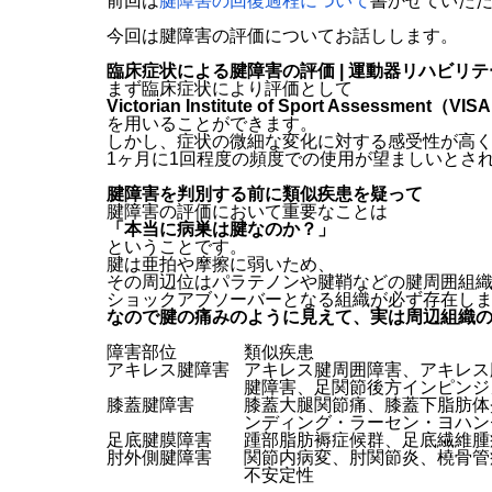
前回は
腱障害の回復過程について
書かせていた
今回は腱障害の評価についてお話しします。
臨床症状による腱障害の評価 | 運動器リハビリ
まず臨床症状により評価として
Victorian Institute of Sport Assessment（
を用いることができます。
しかし、症状の微細な変化に対する感受性が高
1ヶ月に1回程度の頻度での使用が望ましいとさ
腱障害を判別する前に類似疾患を疑って
腱障害の評価において重要なことは
「本当に病巣は腱なのか？」
ということです。
腱は亜拍や摩擦に弱いため、
その周辺位はパラテノンや腱鞘などの腱周囲組
ショックアブソーバーとなる組織が必ず存在し
なので腱の痛みのように見えて、実は周辺組織
障害部位
類似疾患
アキレス腱障害
アキレス腱周囲障害、アキレス
腱障害、足関節後方インピンジ
膝蓋腱障害
膝蓋大腿関節痛、膝蓋下脂肪体
ンディング・ラーセン・ヨハン
足底腱膜障害
踵部脂肪褥症候群、足底繊維腫
肘外側腱障害
関節内病変、肘関節炎、橈骨管
不安定性