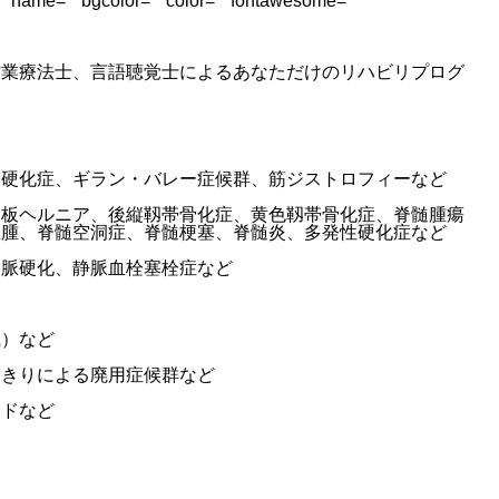
”” name=”” bgcolor=”” color=”” fontawesome=””
作業療法士、言語聴覚士によるあなただけのリハビリプログ
索硬化症、ギラン・バレー症候群、筋ジストロフィーなど
間板ヘルニア、後縦靱帯骨化症、黄色靱帯骨化症、脊髄腫瘍
血腫、脊髄空洞症、脊髄梗塞、脊髄炎、多発性硬化症など
動脈硬化、静脈血栓塞栓症など
風）など
たきりによる廃用症候群など
ッドなど