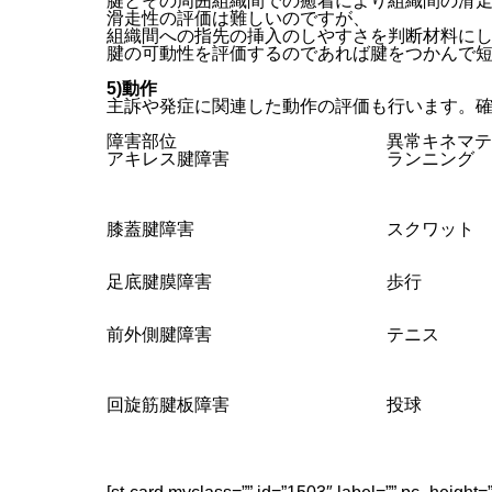
腱とその周囲組織間での癒着により組織間の滑
滑走性の評価は難しいのですが、
組織間への指先の挿入のしやすさを判断材料に
腱の可動性を評価するのであれば腱をつかんで
5)動作
主訴や発症に関連した動作の評価も行います。
障害部位
異常キネマテ
アキレス腱障害
ランニング
膝蓋腱障害
スクワット
足底腱膜障害
歩行
前外側腱障害
テニス
回旋筋腱板障害
投球