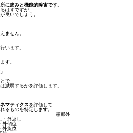
局所に痛みと機能的障害です。
きるはずですが、
方が良いでしょう。
言えません。
ら行います。
ります。
作」
ことで
くは減弱するかを評価します。
キネマティクス
を評価して
られるものを特定します。
患部外
し・外返し
・外傾位
・外旋位