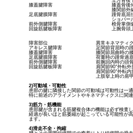
立方骨後
膝蓋腱障害
膝蓋骨後
膝関節外
足底腱膜障害
踵骨底屈
ショパー
前外側腱障害
橈骨掌側
回旋筋腱板障害
上腕骨頭
障害部位
異常キネマティ
アキレス腱障害
足関節背屈時の
膝蓋腱障害
膝関節屈曲時の
足底腱膜障害
荷重時の踵骨過
前外側腱障害
前腕回内時の頭
回旋筋腱板障害
肩関節90°外転
肩関節90°外転
上肢挙上時の肩
2)可動域・可動性
患部の腱に隣接した関節の可動域は可動性は一
特に前述のアライメントやキネマティクスに関
3)筋力・筋機能
患部腱が含まれる筋腱複合体の機能は必ず検査
経過が長いほと筋萎縮が起こっている可能性が
ます。
4)滑走不全・拘縮