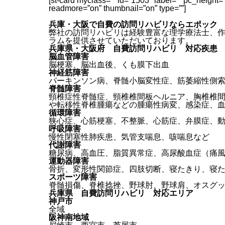
[st-card myclass=”” id=”1503″ label=”” pc_height=
readmore=”on” thumbnail=”on” type=””]
兵庫・大阪で自費の訪問リハビリならエポック
弊社の訪問リハビリは経験豊富な理学療法士、
ラムを提供させていただいております。
兵庫県・大阪府 自費訪問リハビリ 対応疾患
脳血管障害
脳梗塞、脳出血後、くも膜下出血
神経筋障害
パーキンソン病、脊髄小脳変性症、筋萎縮性側
脊髄障害
頸椎症性脊髄症、頸椎椎間板ヘルニア、胸椎椎
や転移性脊椎腫瘍などの腫瘍性病変、感染症、
循環障害
狭心症、心筋梗塞、不整脈、心筋症、弁膜症、
呼吸障害
慢性閉塞性肺疾患、気管支喘息、咳喘息など
代謝障害
糖尿病、高血圧、脂質異常症、高尿酸血症（痛
運動器障害
骨折、変形性関節症、四肢切断、寝たきり、寝
スポーツ障害
脊髄損傷、脊椎捻挫、野球肘、野球肩、オスグ
兵庫県 自費訪問リハビリ 対応エリア
神戸市
全域
阪神南地域