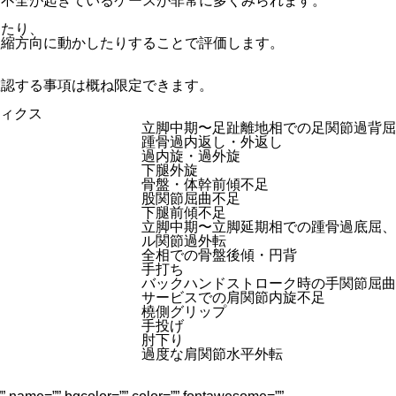
走不全が起きているケースが非常に多くみられます。
したり、
短縮方向に動かしたりすることで評価します。
確認する事項は概ね限定できます。
ィクス
立脚中期〜足趾離地相での足関節過背屈
踵骨過内返し・外返し
過内旋・過外旋
下腿外旋
骨盤・体幹前傾不足
股関節屈曲不足
下腿前傾不足
立脚中期〜立脚延期相での踵骨過底屈、
ル関節過外転
全相での骨盤後傾・円背
手打ち
バックハンドストローク時の手関節屈曲
サービスでの肩関節内旋不足
橈側グリップ
手投げ
肘下り
過度な肩関節水平外転