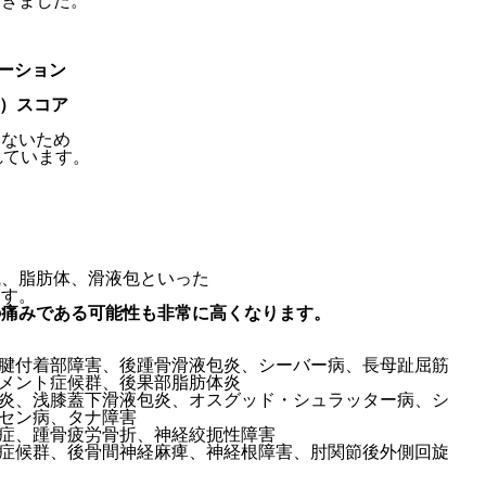
だきました。
テーション
VISA）スコア
くないため
れています。
織、脂肪体、滑液包といった
ます。
の痛みである可能性も非常に高くなります。
腱付着部障害、後踵骨滑液包炎、シーバー病、長母趾屈筋
メント症候群、後果部脂肪体炎
炎、浅膝蓋下滑液包炎、オスグッド・シュラッター病、シ
セン病、タナ障害
症、踵骨疲労骨折、神経絞扼性障害
症候群、後骨間神経麻痺、神経根障害、肘関節後外側回旋