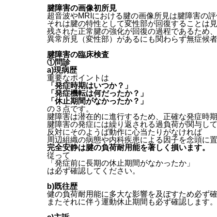
腱障害の画像初所見
超音波やMRIにおける腱の画像所見は腱障害の
それは腱の特性として変性部が回復することは
残された正常腱の強化が回復の過程であるため
異常所見（変性部）があるにも関わらず無症候
腱障害の臨床検査
①問診
a)現病歴
重要なポイントは
「発症時期はいつか？」
「発症機転は何だったか？」
「休止期間がなかったか？」
の３点です。
腱障害は潜在的に進行するため、正確な発症時
腱障害の発症には繰り返される過負荷が関与し
反対にそのようば動作に心当たりがなければ
周辺組織の病態や内科疾患による因子を念頭に
完全安静は腱の負荷耐用能を著しく損います。
従って
「発症前に長期の休止期間がなかったか」
は必ず確認してください。
b)既往歴
健の負荷耐用能に多大な影響を及ぼすため必ず
またそれに伴う運動休止期間も必ず確認します