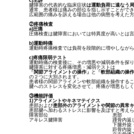
c)主訴
腱障害の代表的な臨床症状
は運動負荷に遠なう
通常、患者様は痛みの部位を指し示すことがで
広範囲の痛みを訴える場合は他の病態を考えた
②疼痛検査
a)圧痛
圧痛検査は腱障害においては特異度が高いとは
b)運動時痛
運動時疼痛検査では負荷を段階的に増やしなが
c)疼痛限弱テスト
運動時痛の検査後に、その増悪や減弱条件を探
腱障害に対する疼痛増悪・減弱テストは
「関節アライメントの操作」
と
「軟部組織の操
の２つに大別されます。
患者様の関節アライメンや軟部組織を操作する
腱へのストレスを変化させて、疼痛が増悪もし
③機能評価
1)アライメントやキネマテイクス
患部および
患部外のアライメントや関節の異常
患部腱へ加わるストレスに影響を及ぼすと考え
障害部位
患部
アキレス腱障害
踵骨内返
下腿外旋
距骨内旋