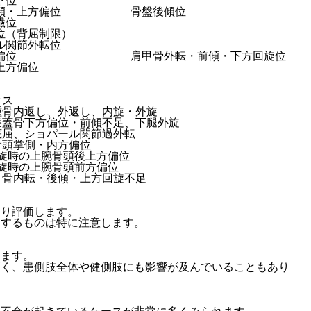
下位
傾・上方偏位
骨盤後傾位
繊位
位（背屈制限）
ル関節外転位
偏位
肩甲骨外転・前傾・下方回旋位
上方偏位
クス
踵骨内返し、外返し、内旋・外旋
膝蓋骨下方偏位・前傾不足、下腿外旋
底屈、ショパール関節過外転
骨頭掌側・内方偏位
外旋時の上腕骨頭後上方偏位
内旋時の上腕骨頭前方偏位
甲骨内転・後傾・上方回旋不足
通り評価します。
連するものは特に注意します。
します。
高く、患側肢全体や健側肢にも影響が及んでいることもあり