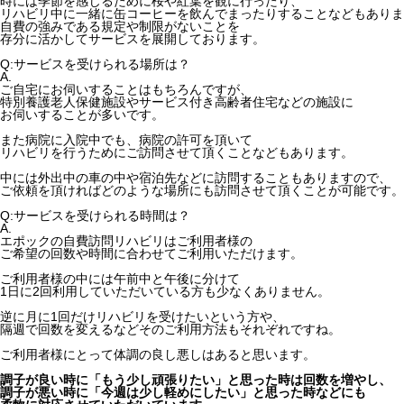
時には季節を感じるために桜や紅葉を観に行ったり、
リハビリ中に一緒に缶コーヒーを飲んでまったりすることなどもありま
自費の強みである規定や制限がないことを
存分に活かしてサービスを展開しております。
Q:サービスを受けられる場所は？
A.
ご自宅にお伺いすることはもちろんですが、
特別養護老人保健施設やサービス付き高齢者住宅などの施設に
お伺いすることが多いです。
また病院に入院中でも、病院の許可を頂いて
リハビリを行うためにご訪問させて頂くことなどもあります。
中には外出中の車の中や宿泊先などに訪問することもありますので、
ご依頼を頂ければどのような場所にも訪問させて頂くことが可能です。
Q:サービスを受けられる時間は？
A.
エポックの自費訪問リハビリはご利用者様の
ご希望の回数や時間に合わせてご利用いただけます。
ご利用者様の中には午前中と午後に分けて
1日に2回利用していただいている方も少なくありません。
逆に月に1回だけリハビリを受けたいという方や、
隔週で回数を変えるなどそのご利用方法もそれぞれですね。
ご利用者様にとって体調の良し悪しはあると思います。
調子が良い時に「もう少し頑張りたい」と思った時は回数を増やし、
調子が悪い時に「今週は少し軽めにしたい」と思った時などにも