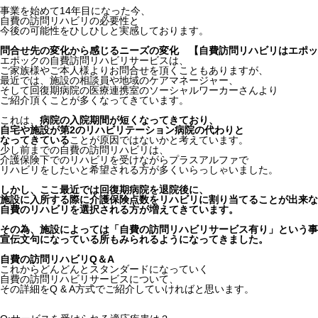
事業を始めて14年目になった今、
自費の訪問リハビリの必要性と
今後の可能性をひしひしと実感しております。
問合せ先の変化から感じるニーズの変化 【自費訪問リハビリはエポッ
エポックの自費訪問リハビリサービスは、
ご家族様やご本人様よりお問合せを頂くこともありますが、
最近では、施設の相談員や地域のケアマネージャー、
そして回復期病院の医療連携室のソーシャルワーカーさんより
ご紹介頂くことが多くなってきています。
これは、
病院の入院期間が短くなってきており、
自宅や施設が第2のリハビリテーション病院の代わりと
なってきている
ことが原因ではないかと考えています。
少し前までの自費の訪問リハビリは、
介護保険下でのリハビリを受けながらプラスアルファで
リハビリをしたいと希望される方が多くいらっしゃいました。
しかし、ここ最近では回復期病院を退院後に、
施設に入所する際に介護保険点数をリハビリに割り当てることが出来な
自費のリハビリを選択される方が増えてきています。
その為、施設によっては「自費の訪問リハビリサービス有り」という事
宣伝文句になっている所もみられるようになってきました。
自費の訪問リハビリQ＆A
これからどんどんとスタンダードになっていく
自費の訪問リハビリサービスについて、
その詳細をQ & A方式でご紹介していければと思います。