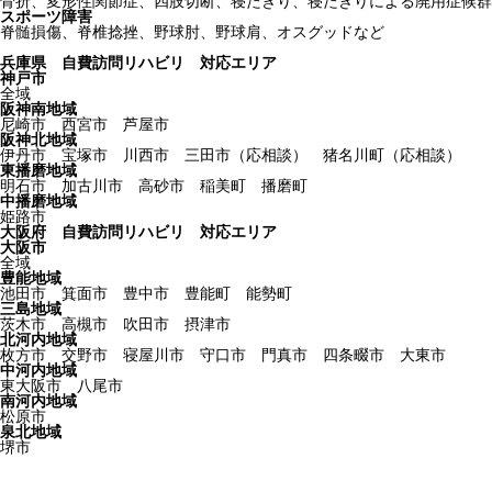
骨折、変形性関節症、四肢切断、寝たきり、寝たきりによる廃用症候群
スポーツ障害
脊髄損傷、脊椎捻挫、野球肘、野球肩、オスグッドなど
兵庫県 自費訪問リハビリ 対応エリア
神戸市
全域
阪神南地域
尼崎市 西宮市 芦屋市
阪神北地域
伊丹市 宝塚市 川西市 三田市（応相談） 猪名川町（応相談）
東播磨地域
明石市 加古川市 高砂市 稲美町 播磨町
中播磨地域
姫路市
大阪府 自費訪問リハビリ 対応エリア
大阪市
全域
豊能地域
池田市 箕面市 豊中市 豊能町 能勢町
三島地域
茨木市 高槻市 吹田市 摂津市
北河内地域
枚方市 交野市 寝屋川市 守口市 門真市 四条畷市 大東市
中河内地域
東大阪市 八尾市
南河内地域
松原市
泉北地域
堺市