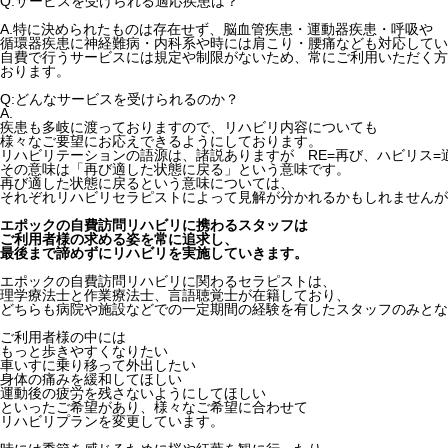
Q:サービスを受けられる適応疾患は？
A.特に決められたものは存在せず、脳血管疾患・運動器疾患・呼吸や
循環器疾患に神経難病・内科系や時には肩こり・腰痛なども対応してい
自費で行うサービスには規定や制限がないため、常にご利用いただく方
おります。
Q:どんなサービスを受けられるのか？
A.
疾患も多岐に渡っておりますので、リハビリ内容についても
様々なご要望にお応えできるようにしております。
リハビリテーションの語源は、諸説ありますが RE=再び、ハビリス
その意味は「再び適した状態に戻る」という意味です。
再び適した状態に戻るという意味については、
それぞれリハビリセラピストによって見解が分かれるかもしれませんが
エポックの自費訪問リハビリに携わるスタッフは
ご利用者様の求める姿を常に追求し、
最後まで諦めずにリハビリを実施していきます。
エポックの自費訪問リハビリに関わるセラピストは、
理学療法士と作業療法士、言語聴覚士が在籍しており、
どちらも病院や施設などでの一定期間の経験を有したスタッフのみとな
ご利用者様の中には
もっと歩きやすくなりたい
車いすに乗り移って外出したい
身体の痛みを緩和してほしい
運動後の疲労を残さないようにしてほしい
といったご希望があり、様々なご希望に合わせて
リハビリプランを変更しています。