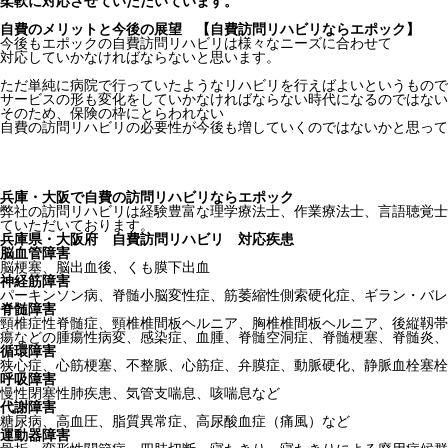
柔軟に対応させていただいています。
自費のメリットと今後の展望 【自費訪問リハビリならエポック】
今後もエポックの自費訪問リハビリは様々なニーズに合わせて
対応していかなければならないと思います。
ただ単純に病院で行っていたようなリハビリを行えばよいというもので
サービスの形も変化をしていかなければならない時代になるのではない
そのため、保険の枠にとらわれない
自費の訪問リハビリの必要性が今後も増していくのではないかと思って
兵庫・大阪で自費の訪問リハビリならエポック
弊社の訪問リハビリは経験豊富な理学療法士、作業療法士、言語聴覚士
ていただいております。
兵庫県・大阪府 自費訪問リハビリ 対応疾患
脳血管障害
脳梗塞、脳出血後、くも膜下出血
神経筋障害
パーキンソン病、脊髄小脳変性症、筋萎縮性側索硬化症、ギラン・バレ
脊髄障害
頸椎症性脊髄症、頸椎椎間板ヘルニア、胸椎椎間板ヘルニア、後縦靱帯
瘍などの腫瘍性病変、感染症、血腫、脊髄空洞症、脊髄梗塞、脊髄炎、
循環障害
狭心症、心筋梗塞、不整脈、心筋症、弁膜症、動脈硬化、静脈血栓塞栓
呼吸障害
慢性閉塞性肺疾患、気管支喘息、咳喘息など
代謝障害
糖尿病、高血圧、脂質異常症、高尿酸血症（痛風）など
運動器障害