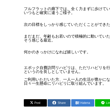
フルフラットの廊下では、全く力まずに歩けて
いつもと確実に違うご様子。
次の目標をしっかり感じていただくことができ
まだまだ、年齢もお若いので積極的に動いてい
そう感じる最近。
何かのきっかけになれば嬉しいです。
エポック自費訪問リハビリは、ただリハビリを
というのを良しとしていません。
ご利用いただいた方、一人一人の生活が豊かに
日々一生懸命にリハビリに取り組んでいます。
Post
Share
Hatena
Li