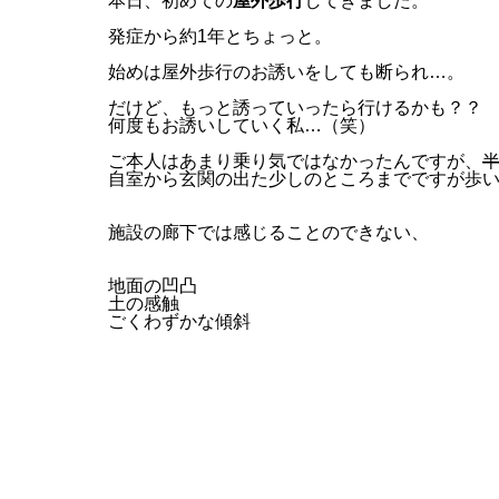
本日、初めての
屋外歩行
してきました。
発症から約1年とちょっと。
始めは屋外歩行のお誘いをしても断られ…。
だけど、もっと誘っていったら行けるかも？？
何度もお誘いしていく私…（笑）
ご本人はあまり乗り気ではなかったんですが、
自室から玄関の出た少しのところまでですが歩
施設の廊下では感じることのできない、
地面の凹凸
土の感触
ごくわずかな傾斜