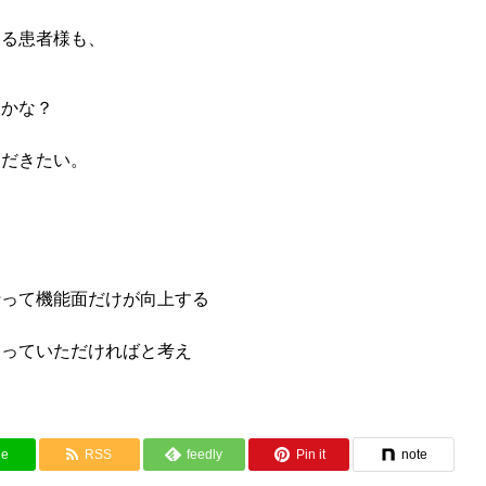
いる患者様も、
たかな？
ただきたい。
行って機能面だけが向上する
なっていただければと考え
ne
RSS
feedly
Pin it
note