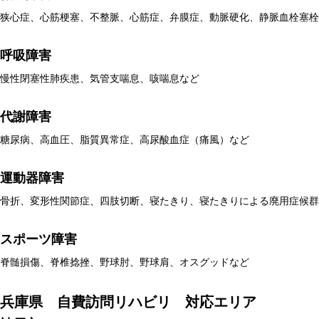
狭心症、心筋梗塞、不整脈、心筋症、弁膜症、動脈硬化、静脈血栓塞栓
呼吸障害
慢性閉塞性肺疾患、気管支喘息、咳喘息など
代謝障害
糖尿病、高血圧、脂質異常症、高尿酸血症（痛風）など
運動器障害
骨折、変形性関節症、四肢切断、寝たきり、寝たきりによる廃用症候群
スポーツ障害
脊髄損傷、脊椎捻挫、野球肘、野球肩、オスグッドなど
兵庫県 自費訪問リハビリ 対応エリア