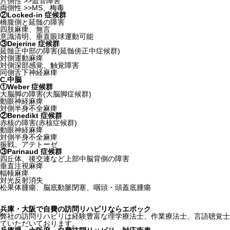
片側性 >>血管障害
両側性 >>MS、梅毒
②Locked-in 症候群
橋腹側と延髄の障害
四肢麻痺、無言
意識清明、垂直眼球運動可能
③Dejerine 症候群
延髄正中部の障害(延髄傍正中症候群)
対側運動麻痺
対側深部感覚、触覚障害
同側舌下神経麻痺
C.中脳
①Weber 症候群
大脳脚の障害(大脳脚症候群)
動眼神経麻痺
対側半身不全麻痺
②Benedikt 症候群
赤核の障害(赤核症候群)
動眼神経麻痺
対側半身不全麻痺
振戦、アテトーゼ
③Parinaud 症候群
四丘体、後交連など上部中脳背側の障害
垂直注視麻痺
輻輳麻痺
対光反射消失
松果体腫瘍、脳底動脈閉塞、咽頭・頭蓋底腫瘍
兵庫・大阪で自費の訪問リハビリならエポック
弊社の訪問リハビリは経験豊富な理学療法士、作業療法士、言語聴覚士
ていただいております。