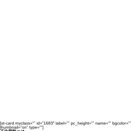
[st-card myclass=”” id=”1683″ label=”” pc_height=”” name=”” bgcolor=
thumbnail=”on” type=””]