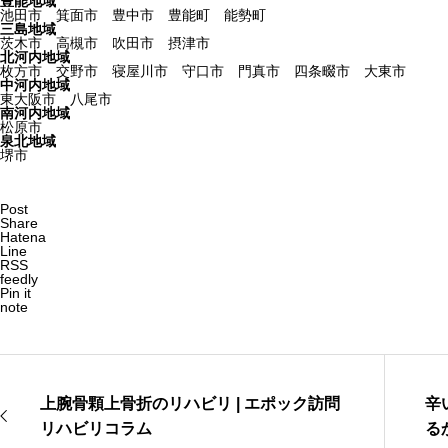
豊能地域
池田市 箕面市 豊中市 豊能町 能勢町
三島地域
茨木市 高槻市 吹田市 摂津市
北河内地域
枚方市 交野市 寝屋川市 守口市 門真市 四条畷市 大東市
中河内地域
東大阪市 八尾市
南河内地域
松原市
泉北地域
堺市
Post
Share
Hatena
Line
RSS
feedly
Pin it
note
上腕骨顆上骨折のリハビリ | エポック訪問
辛
リハビリコラム
る