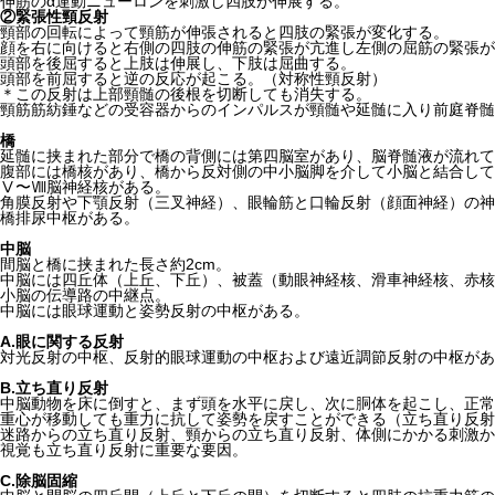
伸筋のα運動ニューロンを刺激し四肢が伸展する。
②緊張性頸反射
頸部の回転によって頸筋が伸張されると四肢の緊張が変化する。
顔を右に向けると右側の四肢の伸筋の緊張が亢進し左側の屈筋の緊張が
頭部を後屈すると上肢は伸展し、下肢は屈曲する。
頭部を前屈すると逆の反応が起こる。（対称性頸反射）
＊この反射は上部頸髄の後根を切断しても消失する。
頸筋筋紡錘などの受容器からのインパルスが頸髄や延髄に入り前庭脊髄
橋
延髄に挟まれた部分で橋の背側には第四脳室があり、脳脊髄液が流れて
腹部には橋核があり、橋から反対側の中小脳脚を介して小脳と結合して
Ⅴ〜Ⅷ脳神経核がある。
角膜反射や下顎反射（三叉神経）、眼輪筋と口輪反射（顔面神経）の神
橋排尿中枢がある。
中脳
間脳と橋に挟まれた長さ約2cm。
中脳には四丘体（上丘、下丘）、被蓋（動眼神経核、滑車神経核、赤核
小脳の伝導路の中継点。
中脳には眼球運動と姿勢反射の中枢がある。
A.眼に関する反射
対光反射の中枢、反射的眼球運動の中枢および遠近調節反射の中枢があ
B.立ち直り反射
中脳動物を床に倒すと、まず頭を水平に戻し、次に胴体を起こし、正常
重心が移動しても重力に抗して姿勢を戻すことができる（立ち直り反射
迷路からの立ち直り反射、頸からの立ち直り反射、体側にかかる刺激か
視覚も立ち直り反射に重要な要因。
C.除脳固縮