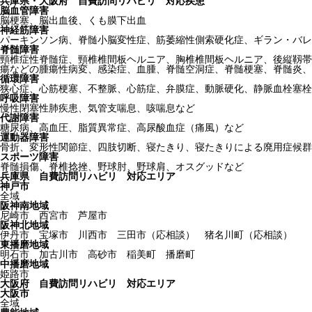
兵庫県・大阪府 自費訪問リハビリ 対応疾患
脳血管障害
脳梗塞、脳出血後、くも膜下出血
神経筋障害
パーキンソン病、脊髄小脳変性症、筋萎縮性側索硬化症、ギラン・バレ
脊髄障害
頸椎症性脊髄症、頸椎椎間板ヘルニア、胸椎椎間板ヘルニア、後縦靱帯
瘍などの腫瘍性病変、感染症、血腫、脊髄空洞症、脊髄梗塞、脊髄炎、
循環障害
狭心症、心筋梗塞、不整脈、心筋症、弁膜症、動脈硬化、静脈血栓塞栓
呼吸障害
慢性閉塞性肺疾患、気管支喘息、咳喘息など
代謝障害
糖尿病、高血圧、脂質異常症、高尿酸血症（痛風）など
運動器障害
骨折、変形性関節症、四肢切断、寝たきり、寝たきりによる廃用症候群
スポーツ障害
脊髄損傷、脊椎捻挫、野球肘、野球肩、オスグッドなど
兵庫県 自費訪問リハビリ 対応エリア
神戸市
全域
阪神南地域
尼崎市 西宮市 芦屋市
阪神北地域
伊丹市 宝塚市 川西市 三田市（応相談） 猪名川町（応相談）
東播磨地域
明石市 加古川市 高砂市 稲美町 播磨町
中播磨地域
姫路市
大阪府 自費訪問リハビリ 対応エリア
大阪市
全域