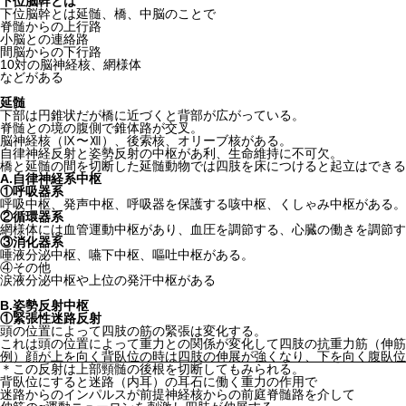
下位脳幹とは
下位脳幹とは延髄、橋、中脳のことで
脊髄からの上行路
小脳との連絡路
間脳からの下行路
10対の脳神経核、網様体
などがある
延髄
下部は円錐状だが橋に近づくと背部が広がっている。
脊髄との境の腹側で錐体路が交叉。
脳神経核（Ⅸ〜Ⅻ）、後索核、オリーブ核がある。
自律神経反射と姿勢反射の中枢があ利、生命維持に不可欠。
橋と延髄の間を切断した延髄動物では四肢を床につけると起立はできる
A.自律神経系中枢
①呼吸器系
呼吸中枢、発声中枢、呼吸器を保護する咳中枢、くしゃみ中枢がある。
②循環器系
網様体には血管運動中枢があり、血圧を調節する、心臓の働きを調節す
③消化器系
唾液分泌中枢、嚥下中枢、嘔吐中枢がある。
④その他
涙液分泌中枢や上位の発汗中枢がある
B.姿勢反射中枢
①緊張性迷路反射
頭の位置によって四肢の筋の緊張は変化する。
これは頭の位置によって重力との関係が変化して四肢の抗重力筋（伸筋
例）顔が上を向く背臥位の時は四肢の伸展が強くなり、下を向く腹臥位
＊この反射は上部頸髄の後根を切断してもみられる。
背臥位にすると迷路（内耳）の耳石に働く重力の作用で
迷路からのインパルスが前提神経核からの前庭脊髄路を介して