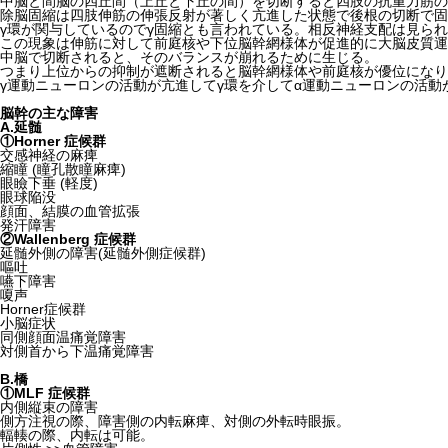
中脳と間脳の四丘間（上丘と下丘の間）を切断すると四肢の抗重力筋の
除脳固縮は四肢伸筋の伸張反射が著しく亢進した状態で後根の切断で固
γ環が関与しているのでγ固縮とも言われている。相反神経支配は見ら
この現象は伸筋に対して前庭核や下位脳幹網様体が促進的に大脳皮質運
中脳で切断されると、そのバランスが崩れるために生じる。
つまり上位からの抑制が遮断されると脳幹網様体や前庭核が優位になり
γ運動ニューロンの活動が亢進してγ環を介してα運動ニューロンの活動
脳幹の主な障害
A.延髄
①Horner 症候群
交感神経の麻痺
縮瞳 (瞳孔散瞳麻痺)
眼瞼下垂 (軽度)
眼球陥没
顔面、結膜の血管拡張
発汗障害
②Wallenberg 症候群
延髄外側の障害(延髄外側症候群)
嘔吐
嚥下障害
嗄声
Horner症候群
小脳症状
同側顔面温痛覚障害
対側首から下温痛覚障害
B.橋
①MLF 症候群
内側縦束の障害
側方注視の際、障害側の内転麻痺、対側の外転時眼振。
輻輳の際、内転は可能。