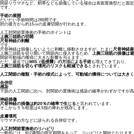
関節リウマチなど、靭帯なども損傷している場合は表面置換型だと固定
です。
手術の展開
だいたい手術時間は2時間です。
肘の後方から約15㎝の皮膚切開が行われます。
人工肘関節置換術の手術のポイントは
上腕三頭筋の切開
尺骨神経の剥離
です。
尺骨神経は損傷しないように剥離し移動させますが、たまに
尺骨神経麻
上腕三頭筋を切り開いて関節内に侵入するため、
上腕三頭筋の損傷は避
関節可動域の獲得に大きな影響を与えます。
ただ、最近では
MIS（低侵襲）の方法による手術
も増えてきており、
上腕三頭筋を切らず壊死のリスクも軽減できる
とされています。
人工関節の種類・手術の様式によって、可動域の獲得については大きく
合併症
感染
下肢の人工関節に比べ、肘関節の置換術は感染の確率がわずかですが高
神経損傷
尺骨神経の損傷は約20％の確率で生じる
と言われています。
そこから５％程度は4,5指の痺れが残存します。
皮膚壊死
リウマチの方などに診られる合併症です。
人工肘関節置換術のリハビリ
一般的には、約2週間の固定期間をもって、リハビリと開始となります