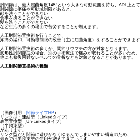
肘関節は、最大屈曲角度145°という大きな可動範囲を持ち、ADL上と
肘関節に疼痛や可動域制限があると、
顔を洗うことができない
食事を摂ることができない
髪を洗うことができない
など生活の多くの場面で苦労することが増えます。
人工肘関節置換術を行うことで、
疼痛の緩和、可動域制限の改善（主に屈曲角度）をすることができます
人工肘関節置換術の多くが、関節リウマチの方が対象となります。
変形性肘関節症の場合、別の手術療法で痛みが取れることが多いため、
他にも修復困難なレベルでの骨折なども対象となることがあります。
人工肘関節置換術の種類
（画像引用：
関節ライフHP
）
リンク型・連結型（Linkedタイプ）
表面置換型（Un-Linkedタイプ）
（半拘束型）
があります。
リンク型だと関節に遊びがなくゆるんでしまいやすい構造のため、
最近では半拘束型の使用が増えてきています。