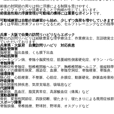
術後の肘関節の周りは特に浮腫による制限を受けやすく、
そこにフィブリンが沈着することで拘縮が生じてしまいます。
術後急性期の浮腫管理が可動域の獲得には重要なポイント
です。
可動域練習は自動介助練習から始め、少しずつ負荷を増やしていきます
多くは早期に外来フォローとなるため、セルフトレーニングなどの指導
兵庫・大阪で自費の訪問リハビリならエポック
弊社の訪問リハビリは経験豊富な理学療法士、作業療法士、言語聴覚士
ていただいております。
兵庫県・大阪府 自費訪問リハビリ 対応疾患
脳血管障害
脳梗塞、脳出血後、くも膜下出血
神経筋障害
パーキンソン病、脊髄小脳変性症、筋萎縮性側索硬化症、ギラン・バレ
脊髄障害
頸椎症性脊髄症、頸椎椎間板ヘルニア、胸椎椎間板ヘルニア、後縦靱帯
瘍などの腫瘍性病変、感染症、血腫、脊髄空洞症、脊髄梗塞、脊髄炎、
循環障害
狭心症、心筋梗塞、不整脈、心筋症、弁膜症、動脈硬化、静脈血栓塞栓
呼吸障害
慢性閉塞性肺疾患、気管支喘息、咳喘息など
代謝障害
糖尿病、高血圧、脂質異常症、高尿酸血症（痛風）など
運動器障害
骨折、変形性関節症、四肢切断、寝たきり、寝たきりによる廃用症候群
スポーツ障害
脊髄損傷、脊椎捻挫、野球肘、野球肩、オスグッドなど