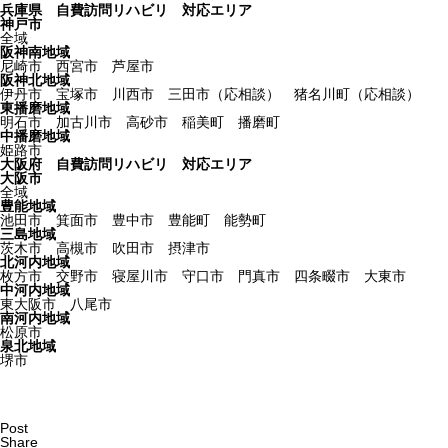
兵庫県 自費訪問リハビリ 対応エリア
神戸市
全域
阪神南地域
尼崎市 西宮市 芦屋市
阪神北地域
伊丹市 宝塚市 川西市 三田市（応相談） 猪名川町（応相談）
東播磨地域
明石市 加古川市 高砂市 稲美町 播磨町
中播磨地域
姫路市
大阪府 自費訪問リハビリ 対応エリア
大阪市
全域
豊能地域
池田市 箕面市 豊中市 豊能町 能勢町
三島地域
茨木市 高槻市 吹田市 摂津市
北河内地域
枚方市 交野市 寝屋川市 守口市 門真市 四条畷市 大東市
中河内地域
東大阪市 八尾市
南河内地域
松原市
泉北地域
堺市
Post
Share