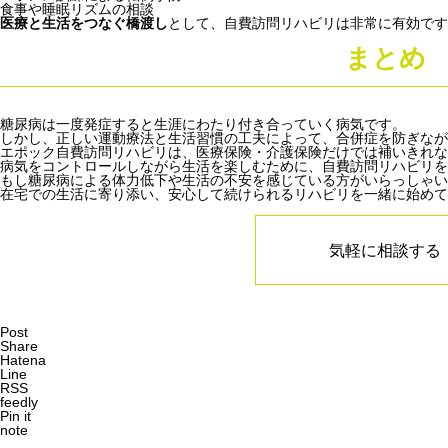
食事や睡眠リズムの相談
医療と生活をつなぐ橋渡し
として、自費訪問リハビリは非常に有効です
まとめ
糖尿病は一度発症すると生涯にわたり付き合っていく病気です。
しかし、正しい運動療法と生活習慣の工夫によって、合併症を防ぎな
エポック自費訪問リハビリは、医療保険・介護保険だけでは補いきれな
病気をコントロールしながら生活を楽しむために、自費訪問リハビリを
もし糖尿病による体力低下や生活の不安を感じている方がいらっしゃい
在宅での生活に寄り添い、安心して続けられるリハビリを一緒に始めて
気軽に相談する
Post
Share
Hatena
Line
RSS
feedly
Pin it
note