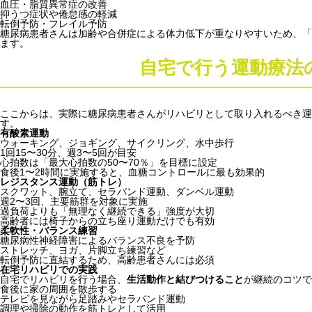
血圧・脂質異常症の改善
抑うつ症状や倦怠感の軽減
転倒予防・フレイル予防
糖尿病患者さんは加齢や合併症による体力低下が重なりやすいため、「
ます。
自宅で行う運動療法
ここからは、実際に糖尿病患者さんがリハビリとして取り入れるべき運
す。
有酸素運動
ウォーキング、ジョギング、サイクリング、水中歩行
1回15〜30分、週3〜5回が目安
心拍数は「最大心拍数の50〜70％」を目標に設定
食後1〜2時間に実施すると、血糖コントロールに最も効果的
レジスタンス運動（筋トレ）
スクワット、腕立て、セラバンド運動、ダンベル運動
週2〜3回、主要筋群を対象に実施
過負荷よりも「無理なく継続できる」強度が大切
高齢者には椅子からの立ち座り運動だけでも有効
柔軟性・バランス練習
糖尿病性神経障害によるバランス不良を予防
ストレッチ、ヨガ、片脚立ち練習など
転倒予防に直結するため、高齢患者さんには必須
在宅リハビリでの実践
自宅でリハビリを行う場合、
生活動作と結びつけること
が継続のコツで
食後に家の周囲を散歩する
テレビを見ながら足踏みやセラバンド運動
調理や掃除の動作を筋トレとして活用