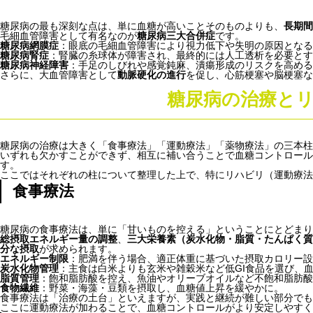
糖尿病の最も深刻な点は、単に血糖が高いことそのものよりも、
長期間
毛細血管障害として有名なのが
糖尿病三大合併症
です。
糖尿病網膜症
：眼底の毛細血管障害により視力低下や失明の原因となる
糖尿病腎症
：腎臓の糸球体が障害され、最終的には人工透析を必要とす
糖尿病神経障害
：手足のしびれや感覚鈍麻、潰瘍形成のリスクを高める
さらに、大血管障害として
動脈硬化の進行
を促し、心筋梗塞や脳梗塞な
糖尿病の治療と
糖尿病の治療は大きく「食事療法」「運動療法」「薬物療法」の三本柱
いずれも欠かすことができず、相互に補い合うことで血糖コントロール
す。
ここではそれぞれの柱について整理した上で、特にリハビリ（運動療法
食事療法
糖尿病の食事療法は、単に「甘いものを控える」ということにとどまり
総摂取エネルギー量の調整
、
三大栄養素（炭水化物・脂質・たんぱく質
分な摂取
が求められます。
エネルギー制限
：肥満を伴う場合、適正体重に基づいた摂取カロリー設
炭水化物管理
：主食は白米よりも玄米や雑穀米など低GI食品を選び、
脂質管理
：飽和脂肪酸を控え、魚油やオリーブオイルなど不飽和脂肪酸
食物繊維
：野菜・海藻・豆類を摂取し、血糖値上昇を緩やかに。
食事療法は「治療の土台」といえますが、実践と継続が難しい部分でも
ここに運動療法が加わることで、血糖コントロールがより安定しやすく