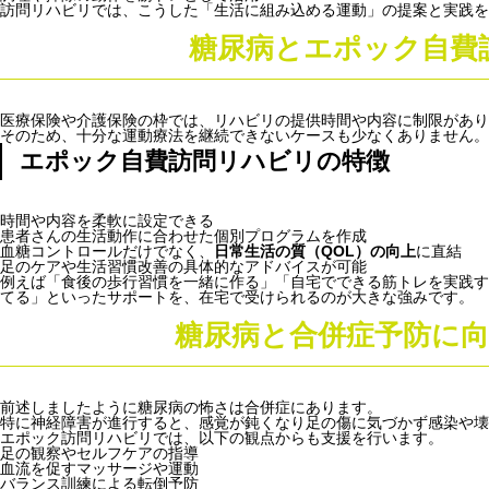
訪問リハビリでは、こうした「生活に組み込める運動」の提案と実践を
糖尿病とエポック自費
医療保険や介護保険の枠では、リハビリの提供時間や内容に制限があり
そのため、十分な運動療法を継続できないケースも少なくありません。
エポック自費訪問リハビリの特徴
時間や内容を柔軟に設定できる
患者さんの生活動作に合わせた個別プログラムを作成
血糖コントロールだけでなく、
日常生活の質（QOL）の向上
に直結
足のケアや生活習慣改善の具体的なアドバイスが可能
例えば「食後の歩行習慣を一緒に作る」「自宅でできる筋トレを実践す
てる」といったサポートを、在宅で受けられるのが大きな強みです。
糖尿病と合併症予防に
前述しましたように糖尿病の怖さは合併症にあります。
特に神経障害が進行すると、感覚が鈍くなり足の傷に気づかず感染や壊
エポック訪問リハビリでは、以下の観点からも支援を行います。
足の観察やセルフケアの指導
血流を促すマッサージや運動
バランス訓練による転倒予防