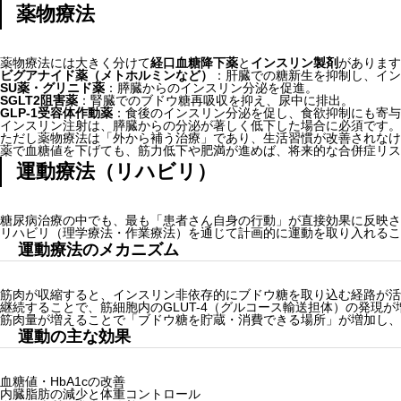
薬物療法
薬物療法には大きく分けて
経口血糖降下薬
と
インスリン製剤
があります
ビグアナイド薬（メトホルミンなど）
：肝臓での糖新生を抑制し、イン
SU薬・グリニド薬
：膵臓からのインスリン分泌を促進。
SGLT2阻害薬
：腎臓でのブドウ糖再吸収を抑え、尿中に排出。
GLP-1受容体作動薬
：食後のインスリン分泌を促し、食欲抑制にも寄与
インスリン注射は、膵臓からの分泌が著しく低下した場合に必須です。
ただし薬物療法は「外から補う治療」であり、生活習慣が改善されなけ
薬で血糖値を下げても、筋力低下や肥満が進めば、将来的な合併症リス
運動療法（リハビリ）
糖尿病治療の中でも、最も「患者さん自身の行動」が直接効果に反映さ
リハビリ（理学療法・作業療法）を通じて計画的に運動を取り入れるこ
運動療法のメカニズム
筋肉が収縮すると、インスリン非依存的にブドウ糖を取り込む経路が活
継続することで、筋細胞内のGLUT-4（グルコース輸送担体）の発現
筋肉量が増えることで「ブドウ糖を貯蔵・消費できる場所」が増加し、
運動の主な効果
血糖値・HbA1cの改善
内臓脂肪の減少と体重コントロール