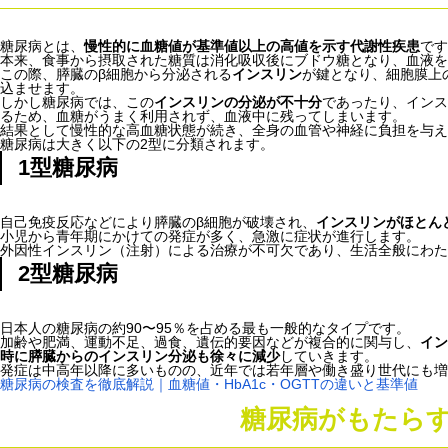
糖尿病とは、
慢性的に血糖値が基準値以上の高値を示す代謝性疾患
です
本来、食事から摂取された糖質は消化吸収後にブドウ糖となり、血液を
この際、膵臓のβ細胞から分泌される
インスリン
が鍵となり、細胞膜上
込ませます。
しかし糖尿病では、この
インスリンの分泌が不十分
であったり、インス
るため、血糖がうまく利用されず、血液中に残ってしまいます。
結果として慢性的な高血糖状態が続き、全身の血管や神経に負担を与え
糖尿病は大きく以下の2型に分類されます。
1型糖尿病
自己免疫反応などにより膵臓のβ細胞が破壊され、
インスリンがほとん
小児から青年期にかけての発症が多く、急激に症状が進行します。
外因性インスリン（注射）による治療が不可欠であり、生活全般にわた
2型糖尿病
日本人の糖尿病の約90〜95％を占める最も一般的なタイプです。
加齢や肥満、運動不足、過食、遺伝的要因などが複合的に関与し、
イン
時に膵臓からのインスリン分泌も徐々に減少
していきます。
発症は中高年以降に多いものの、近年では若年層や働き盛り世代にも増
糖尿病の検査を徹底解説｜血糖値・HbA1c・OGTTの違いと基準値
糖尿病がもたら